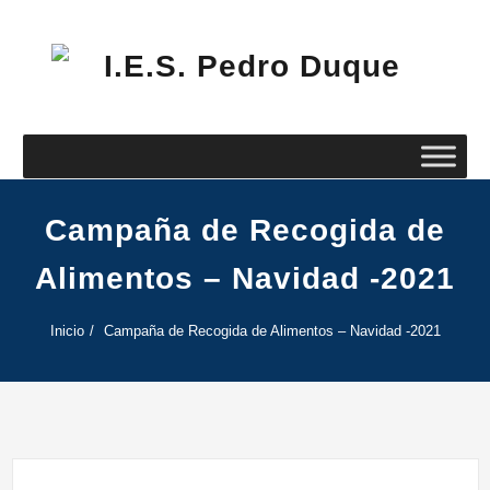
Saltar
al
contenido
I.E
Pe
Du
Campaña de Recogida de
Alimentos – Navidad -2021
Inicio
Campaña de Recogida de Alimentos – Navidad -2021