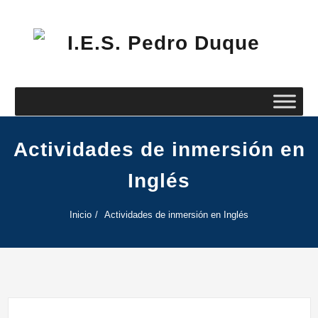
Saltar
al
contenido
I.E
Pe
Du
Actividades de inmersión en
Inglés
Inicio
Actividades de inmersión en Inglés