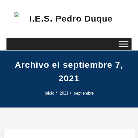
Saltar
al
contenido
I.E
Pe
Du
Archivo el septiembre 7,
2021
Inicio
2021
septiembre