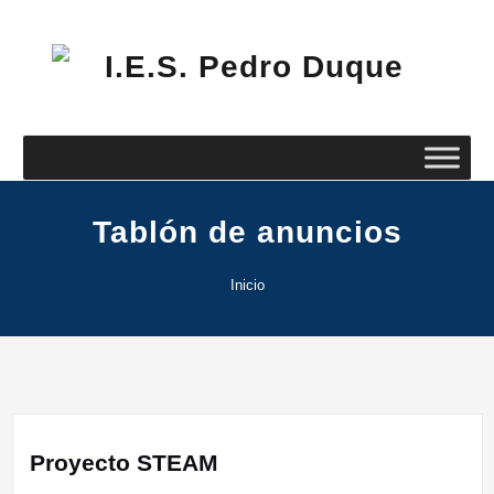
Saltar
al
contenido
I.E
Pe
Du
Tablón de anuncios
Inicio
Proyecto STEAM