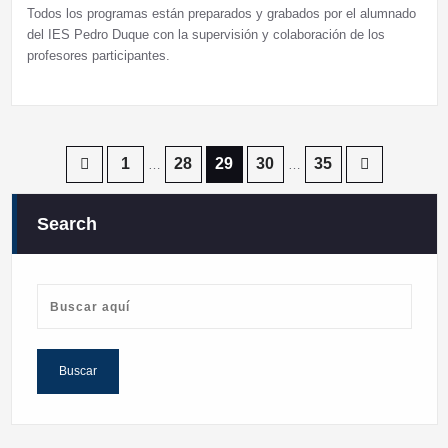
Todos los programas están preparados y grabados por el alumnado
del IES Pedro Duque con la supervisión y colaboración de los
profesores participantes.
Paginación
1
28
29
30
35
…
…
de
Search
entradas