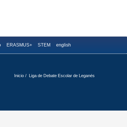
.S. Pedro Duque
o
ERASMUS+
STEM
english
Inicio
Liga de Debate Escolar de Leganés