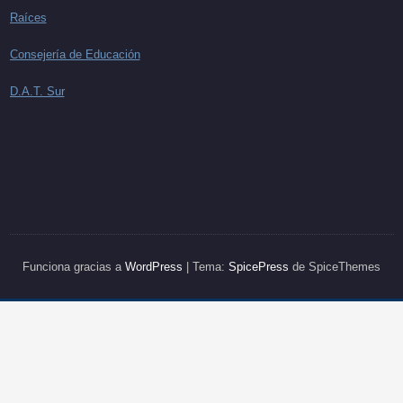
Raíces
Consejería de Educación
D.A.T. Sur
Funciona gracias a
WordPress
| Tema:
SpicePress
de SpiceThemes