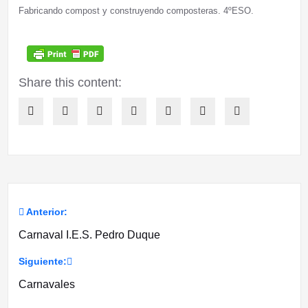
Fabricando compost y construyendo composteras. 4ºESO.
Share this content:
Anterior:
Navegación
Carnaval I.E.S. Pedro Duque
de
Siguiente:
entradas
Carnavales