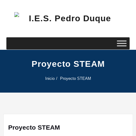
Saltar
al
contenido
I.E
Pe
Du
Proyecto STEAM
Inicio
Proyecto STEAM
Proyecto STEAM