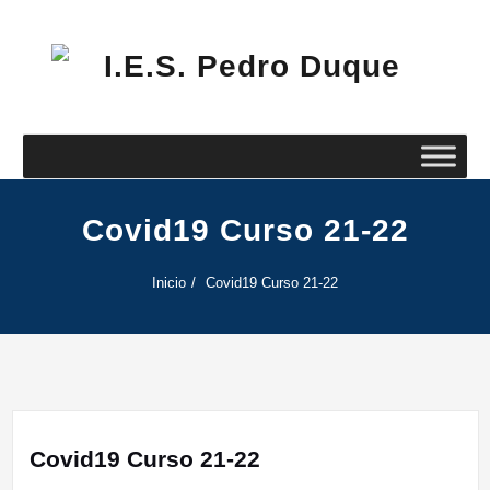
Saltar
al
contenido
I.E
Pe
Du
Covid19 Curso 21-22
Inicio
Covid19 Curso 21-22
Covid19 Curso 21-22