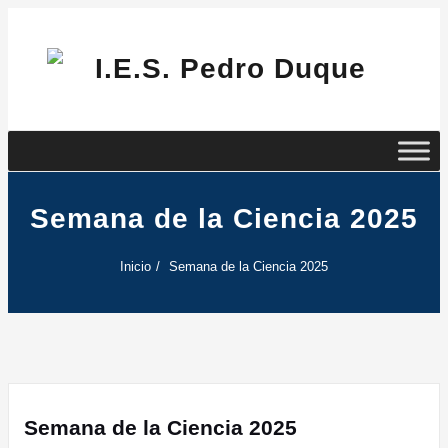
Saltar
al
contenido
I.E
Pe
Du
Semana de la Ciencia 2025
Inicio
Semana de la Ciencia 2025
Semana de la Ciencia 2025