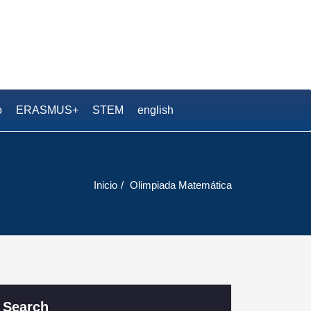
.S. Pedro Duque
o
ERASMUS+
STEM
english
Inicio
Olimpiada Matemática
Search