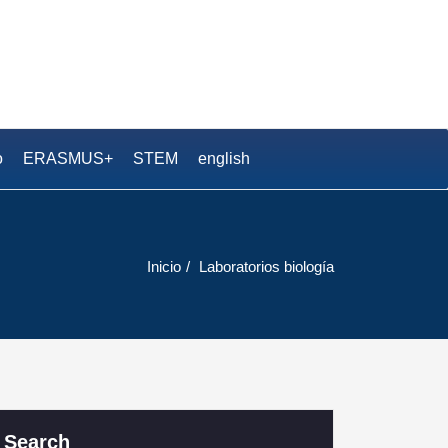
.S. Pedro Duque
o
ERASMUS+
STEM
english
Inicio
Laboratorios biología
Search