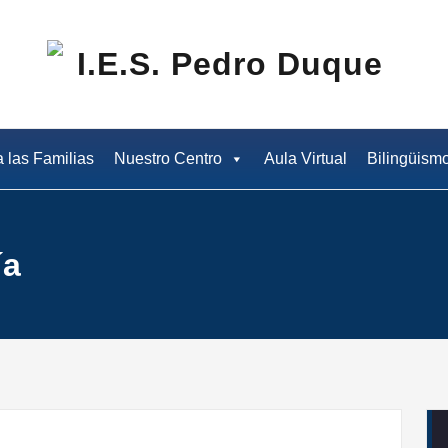
I.E
a las Familias
Nuestro Centro
Aula Virtual
Bilingüism
ía