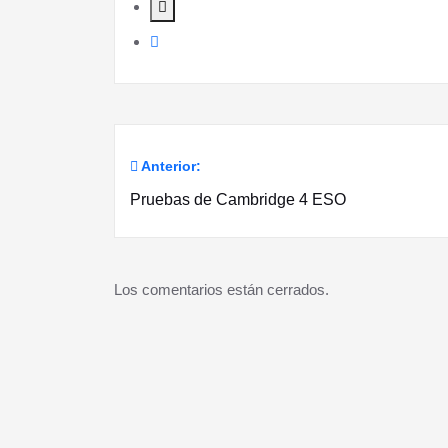
Anterior:
Navegación
Pruebas de Cambridge 4 ESO
de
entradas
Los comentarios están cerrados.