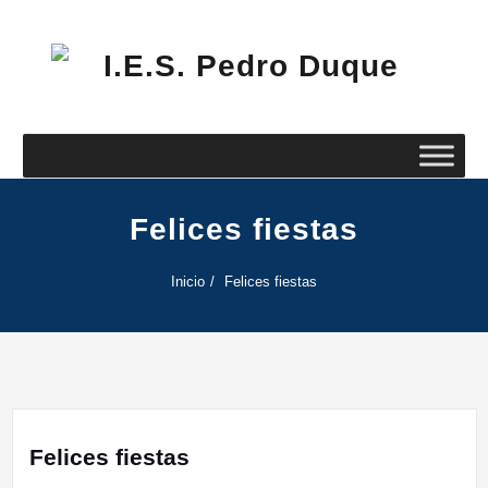
Saltar
al
contenido
I.E
Pe
Du
Felices fiestas
Inicio
Felices fiestas
Felices fiestas