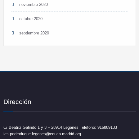
noviembre 2020
octubre 2020
septiembre 2020
Dirección
C/ Beatriz Galindo 1 y 3 – 28914 Leganés Teléfono: 916889133
ies.pedroduque.leganes@educa.madrid.org