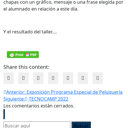
chapas con un gráfico, mensaje o una frase elegida por
el alumnado en relación a este día.
Y el resultado del taller….
Share this content:
Navegación
Anterior:
Exposición Programa Especial de Peluquería
Siguiente:
TECNOCAMP 2022
de
Los comentarios están cerrados.
Search
entradas