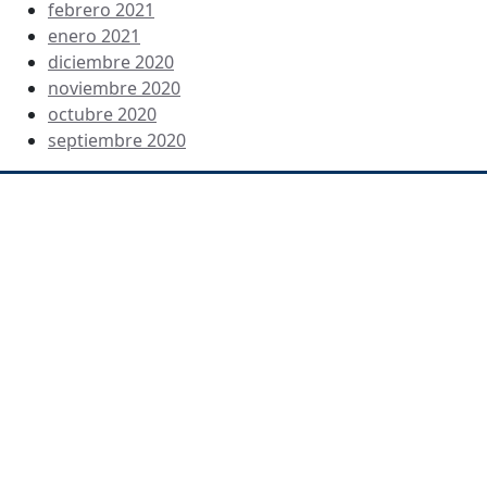
febrero 2021
enero 2021
diciembre 2020
noviembre 2020
octubre 2020
septiembre 2020
Dirección
C/ Beatriz Galindo 1 y 3 – 28914 Leganés Teléfono:
916889133 ies.pedroduque.leganes@educa.madrid.org