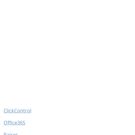
Horarios
Horario general del centro: 8:20-14:10.
Horario secretaría: 10:00-12:00.
Horario de tardes: (L-J) 15:00-19:30.
Enlaces
ClickControl
Office365
Raíces