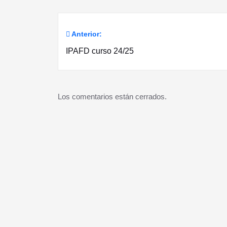
Anterior:
Navegación
IPAFD curso 24/25
de
entradas
Los comentarios están cerrados.