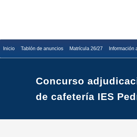
Saltar
al
contenido
Inicio
Tablón de anuncios
Matrícula 26/27
Información 
Concurso adjudicaci
de cafetería IES Pe