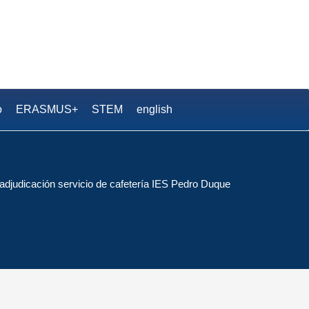
.S. Pedro Duque
o
ERASMUS+
STEM
english
djudicación servicio de cafetería IES Pedro Duque