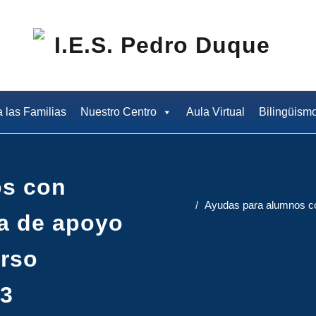
I.E
a las Familias
Nuestro Centro
Aula Virtual
Bilingüism
os con
Ayudas para alumnos co
ca de apoyo
urso
23