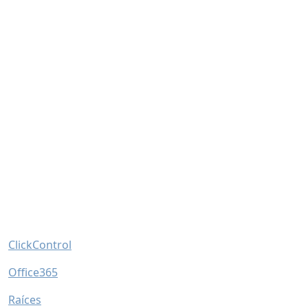
Horarios
Horario general del centro: 8:20-14:10.
Horario secretaría: 10:00-12:00.
Horario de tardes: (L-J) 15:00-19:30.
Enlaces
ClickControl
Office365
Raíces