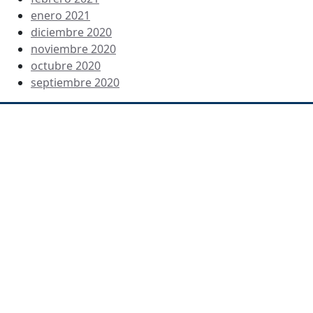
enero 2021
diciembre 2020
noviembre 2020
octubre 2020
septiembre 2020
Dirección
C/ Beatriz Galindo 1 y 3 – 28914 Leganés Teléfono:
916889133 ies.pedroduque.leganes@educa.madrid.org